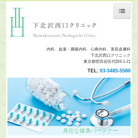
トップページ
当院について
内科、血液・腫瘍内科、心療内科、美容皮膚科
診療案内
下北沢西口クリニック
東京都世田谷区代田6-1-21
産業医サービス
TEL:
03-3485-5580
分子整合栄養療法
地図・交通案内
個人情報保護方針
身近な健康パートナー